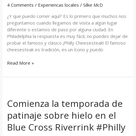
un
4 Comments
/
Experiencas locales
/
Silke McD
clásico
Phily
¿Y que puedo comer aquí? Es lo primero que muchos nos
Cheesesteak!
preguntamos cuando llegamos de visita a algún lugar
diferente o estamos de paso por alguna ciudad. En
Philadelphia la respuesta es muy fácil, no puedes dejar de
probar el famoso y clásico ¡Philly Cheesesteak! El famoso
cheesesteak es tradición, es un ícono y puedo
Read More »
Comienza
la
Comienza la temporada de
temporada
de
patinaje sobre hielo en el
patinaje
sobre
Blue Cross Riverrink #Philly
hielo
en