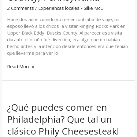
Bucks
2 Comments
/
Experiencas locales
/
Silke McD
County,
Pennsylvania
Hace dos años cuando yo me encontraba de viaje, mi
esposo llevó a los chicos a visitar Ringing Rocks Park en
Upper Black Eddy, Buscks County. Al parecer esa visita
durante el otoño fué divertida, era algo que no habian
hecho antes y la intención desde entonces era que tenian
que llevarme para ver lo
Read More »
¿Qué
puedes
¿Qué puedes comer en
comer
en
Philadelphia? Que tal un
Philadelphia?
Que
clásico Phily Cheesesteak!
tal