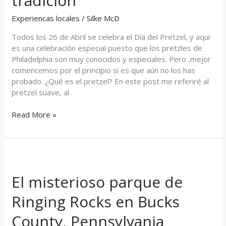
tradición
Experiencas locales
/
Silke McD
Todos los 26 de Abril se celebra el Día del Pretzel, y aqui
es una celebración especial puesto que los pretzles de
Philadelphia son muy conocidos y especiales. Pero ,mejor
comencemos por el principio si es que aún no los has
probado. ¿Qué es el pretzel? En este post me referiré al
pretzel suave, al
Read More »
El
misterioso
El misterioso parque de
parque
de
Ringing Rocks en Bucks
Ringing
Rocks
County, Pennsylvania
en