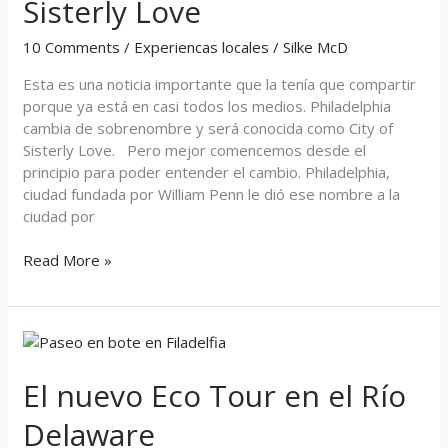
Sisterly Love
como
City
10 Comments
/
Experiencas locales
/
Silke McD
of
Sisterly
Esta es una noticia importante que la tenía que compartir
Love
porque ya está en casi todos los medios. Philadelphia
cambia de sobrenombre y será conocida como City of
Sisterly Love. Pero mejor comencemos desde el
principio para poder entender el cambio. Philadelphia,
ciudad fundada por William Penn le dió ese nombre a la
ciudad por
Read More »
El
nuevo
Eco
El nuevo Eco Tour en el Río
Tour
Delaware
en