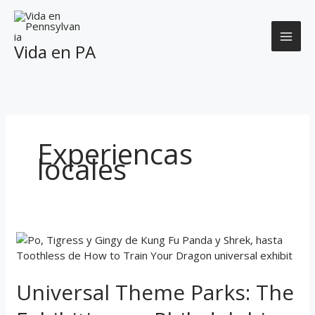
Skip
to
content
Vida en PA
Experiencas
locales
Universal
Theme
Parks:
Universal Theme Parks: The
The
Exhibition