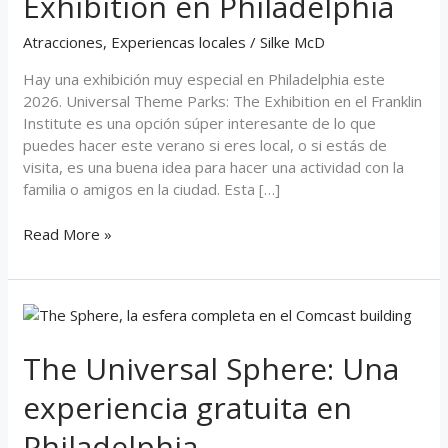
Exhibition en Philadelphia
en
Philadelphia
Atracciones
,
Experiencas locales
/
Silke McD
Hay una exhibición muy especial en Philadelphia este
2026. Universal Theme Parks: The Exhibition en el Franklin
Institute es una opción súper interesante de lo que
puedes hacer este verano si eres local, o si estás de
visita, es una buena idea para hacer una actividad con la
familia o amigos en la ciudad. Esta […]
Read More »
The
Universal
Sphere:
The Universal Sphere: Una
Una
experiencia gratuita en
experiencia
gratuita
Philadelphia
en