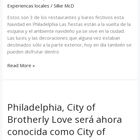
en
Experiencas locales
/
Silke McD
Philadelphia
Estos son 3 de los restaurantes y bares festivos esta
Navidad en Philadelphia Las fiestas están a la vuelta de la
esquina y el ambiente navideño ya se vive en la ciudad.
Las luces y las decoraciones que alguna vez estaban
destinados sólo a la parte exterior, hoy en día también se
pueden disfrutar dentro
Read More »
Philadelphia,
City
Philadelphia, City of
of
Brotherly
Brotherly Love será ahora
Love
será
conocida como City of
ahora
conocida