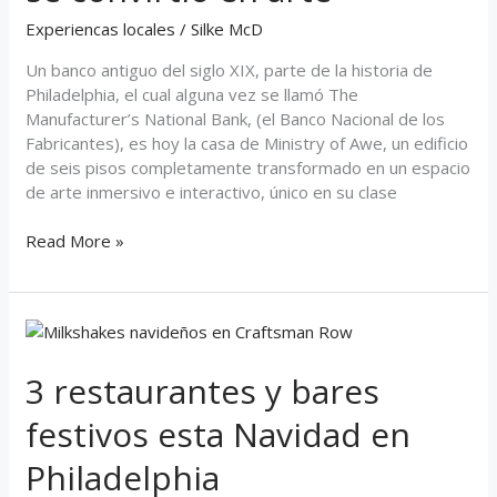
se
Experiencas locales
/
Silke McD
convirtió
en
Un banco antiguo del siglo XIX, parte de la historia de
arte
Philadelphia, el cual alguna vez se llamó The
Manufacturer’s National Bank, (el Banco Nacional de los
Fabricantes), es hoy la casa de Ministry of Awe, un edificio
de seis pisos completamente transformado en un espacio
de arte inmersivo e interactivo, único en su clase
Read More »
3
restaurantes
y
3 restaurantes y bares
bares
festivos esta Navidad en
festivos
esta
Philadelphia
Navidad