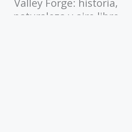
Valley Forge: historia,
naturaleza y aire libre
Donde el ejército de Washington resistió el invierno más
duro. Historia y naturaleza a 30 minutos de Philadelphia.
Posts Anteriores
Ministry of Awe, un banco sin dinero pero con mucho arte
How Do You Phan? Philadelphia se prepara para el Mundial
FIFA 2026
The Universal Sphere Philadelphia
Philadelphia: La Capital de los Jardines de América
Experiencia en las alturas, los miradores en New York