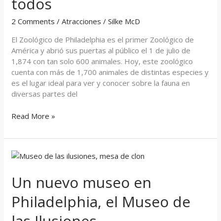
todos
divertida
para
2 Comments
/
Atracciones
/
Silke McD
todos
El Zoológico de Philadelphia es el primer Zoológico de
América y abrió sus puertas al público el 1 de julio de
1,874 con tan solo 600 animales. Hoy, este zoológico
cuenta con más de 1,700 animales de distintas especies y
es el lugar ideal para ver y conocer sobre la fauna en
diversas partes del
Read More »
Un
nuevo
museo
Un nuevo museo en
en
Philadelphia, el Museo de
Philadelphia,
el
las Ilusiones
Museo