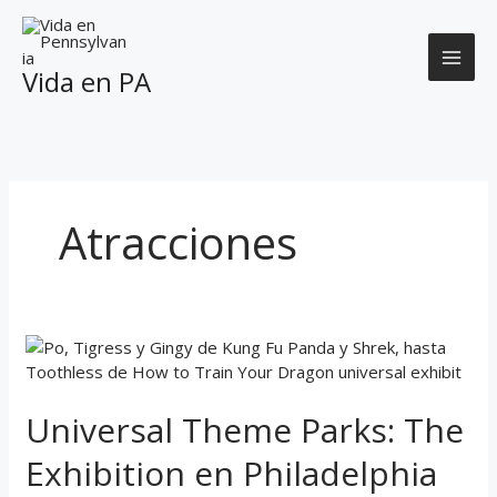
Skip
to
content
Vida en PA
Atracciones
Universal
Theme
Parks:
Universal Theme Parks: The
The
Exhibition
Exhibition en Philadelphia
en
Philadelphia