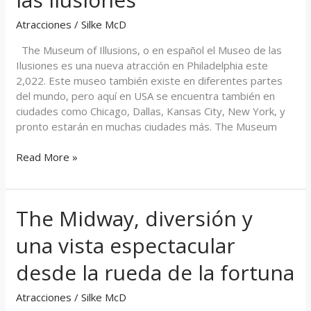
de
Atracciones
/
Silke McD
las
Ilusiones
The Museum of Illusions, o en español el Museo de las
Ilusiones es una nueva atracción en Philadelphia este
2,022. Este museo también existe en diferentes partes
del mundo, pero aquí en USA se encuentra también en
ciudades como Chicago, Dallas, Kansas City, New York, y
pronto estarán en muchas ciudades más. The Museum
Read More »
The Midway, diversión y
The
Midway,
una vista espectacular
diversión
y
desde la rueda de la fortuna
una
vista
Atracciones
/
Silke McD
espectacular