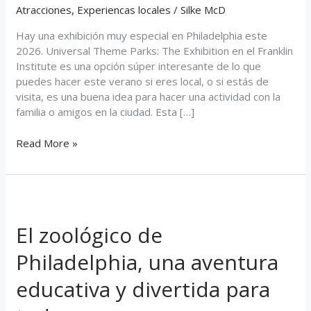
Atracciones
,
Experiencas locales
/
Silke McD
Hay una exhibición muy especial en Philadelphia este
2026. Universal Theme Parks: The Exhibition en el Franklin
Institute es una opción súper interesante de lo que
puedes hacer este verano si eres local, o si estás de
visita, es una buena idea para hacer una actividad con la
familia o amigos en la ciudad. Esta […]
Read More »
El
zoológico
El zoológico de
de
Philadelphia,
Philadelphia, una aventura
una
aventura
educativa y divertida para
educativa
y