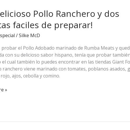
elicioso Pollo Ranchero y dos
o
tas faciles de preparar!
special
/
Silke McD
 probar el Pollo Adobado marinado de Rumba Meats y que
a con su delicioso sabor hispano, tenía que probar también 
!
el cual también lo puedes encontrar en las tiendas Giant Fo
o ranchero viene marinado con tomates, poblanos asados, gu
rojo, ajos, cebolla y comino.
e »