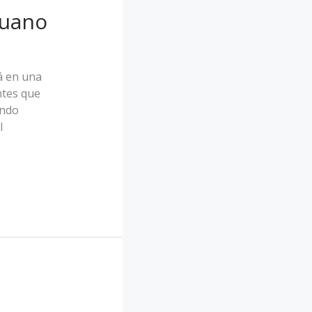
ruano
á en una
ntes que
ando
l