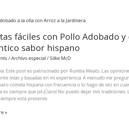
tas fáciles con Pollo Adobado y
ntico sabor hispano
nts
/
Archivo especial
/
Silke McD
o
ria: Este post es patrocinado por Rumba Meats. Las opinion
nte mías y basadas en mi experiencia. A menudo me pregun
paro comida hispana con frecuencia o lo hago de vez en cuan
 es siempre que ¡si! ¡Claro! No puedo dejar mis tradiciones.
siempre está presente
e »