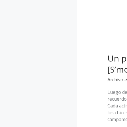
Un
postre
Un p
divertido
a
[S’m
la
hora
Archivo e
de
acampar
Luego de
[S’mores
recuerdo
en
Cada acti
cono
los chic
de
campamen
helado]