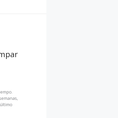
ampar
iempo.
 semanas,
último