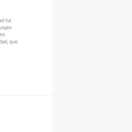
dad ha
viajes
 mi
udad, que