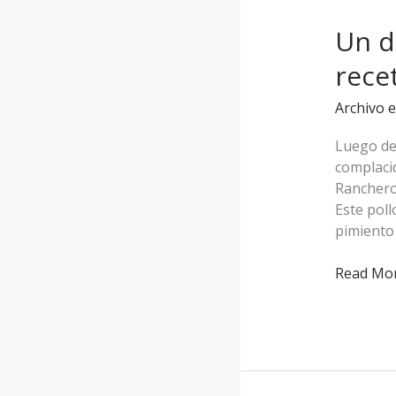
delicioso
Un d
Pollo
Rancher
rece
y
dos
Archivo e
recetas
faciles
Luego de
de
complacid
preparar
Ranchero 
Este poll
pimiento 
Read Mor