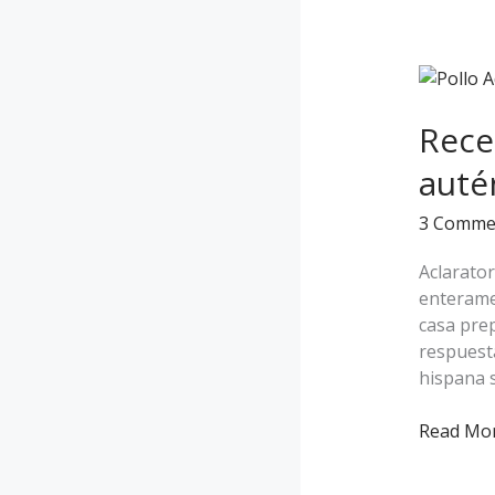
Recetas
fáciles
con
Rece
Pollo
auté
Adobado
y
3 Comme
de
auténtic
Aclarato
sabor
enterame
hispano
casa pre
respuesta
hispana 
Read Mor