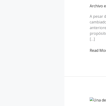
visitar
Archivo e
en
familia
A pesar d
en
cambiado
Lima,
anterior
Perú
propósito
[…]
Read Mor
Sopa
a