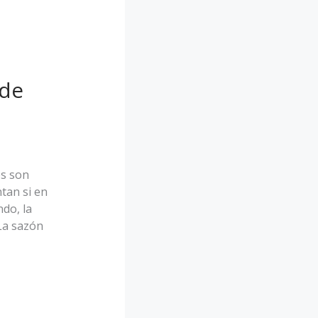
 de
es son
tan si en
do, la
 La sazón