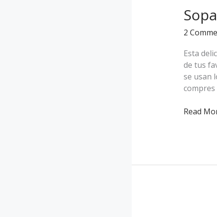
la
Sopa
minuta
2 Comme
al
mismo
Esta deli
estilo
de tus fa
peruano
se usan 
compres 
Read Mor
Un