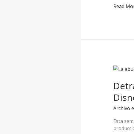
Read Mor
Detrás
de
COCO
Detr
la
Disne
nueva
película
Archivo e
de
Disney
Esta sem
y
producció
Pixar: