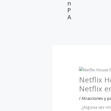
n
P
A
Netflix H
Netflix e
/
Atracciones y p
¿Alguna vez im