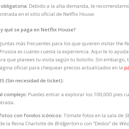
obligatoria:
Debido a la alta demanda, te recomendamos
ntrada en el sitio oficial de Netflix House.
 y qué se paga en Netflix House?
guntas más frecuentes para los que quieren visitar the N
 Prussia
es cuánto cuesta la experiencia. Aquí te lo ayu
ra que planees tu visita según tu bolsillo. Sin embargo, 
página oficial para chequear precios actualizados en la
p
S (Sin necesidad de ticket):
l complejo:
Puedes entrar a explorar los 100,000 pies c
trada.
fotos con fondos icónicos:
Tómate fotos en la sala de
S
 de la Reina Charlotte de
Bridgerton
o con “Dedos” de
Wed