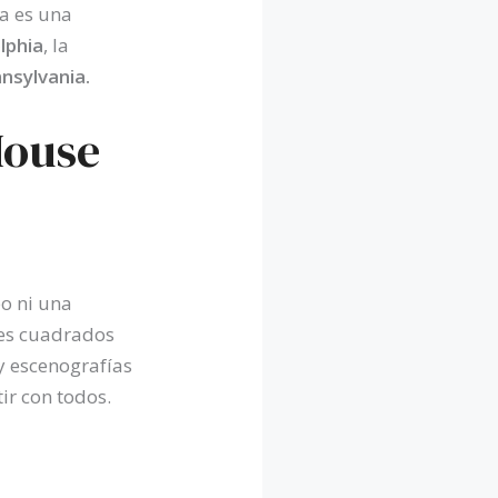
a es una
lphia
, la
nnsylvania.
House
eo ni una
ies cuadrados
y escenografías
ir con todos.