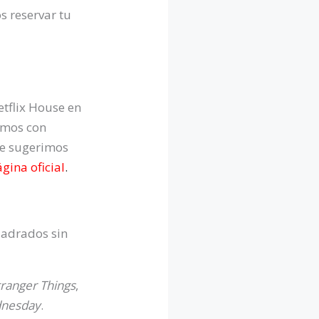
 reservar tu
etflix House en
damos con
te sugerimos
ágina
oficial
.
uadrados sin
tranger Things
,
nesday
.