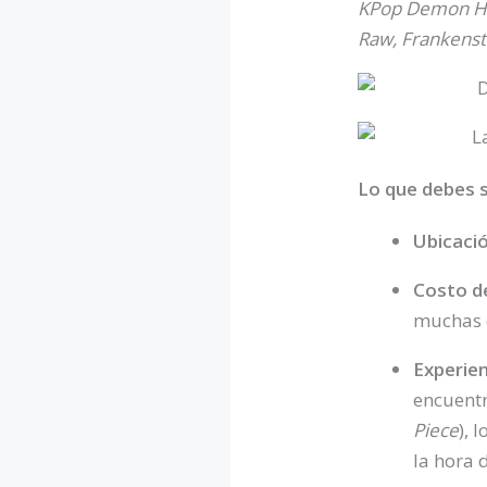
KPop Demon Hun
Raw, Frankenst
Lo que debes s
Ubicació
Costo d
muchas d
Experien
encuentr
Piece
), 
la hora d