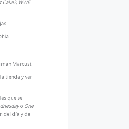
It Cake?, WWE
eiman Marcus).
la tienda y ver
les que se
dnesday
o
One
 del día y de