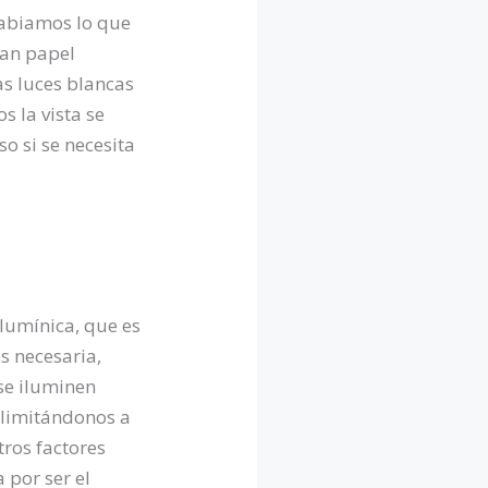
sabiamos lo que
ían papel
as luces blancas
 la vista se
o si se necesita
lumínica, que es
es necesaria,
se iluminen
 limitándonos a
tros factores
 por ser el