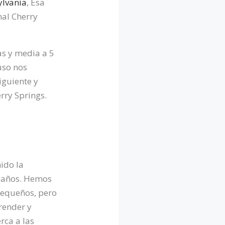
ylvania
, Esa
nal Cherry
as y media a 5
uso nos
iguiente y
rry Springs.
ido la
z años. Hemos
pequeños, pero
render y
rca a las