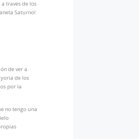
 a traves de los
laneta Saturno!
ón de ver a
yoria de los
dos por la
ue no tengo una
ielo
propias