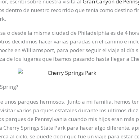
ior, escribí sobre nuestra visita al
Gran Canyon de Penns
mos dentro de nuestro recorrido que tenía como destino fi
rk.
asa o desde la misma ciudad de Philadelphia es de 4 hor
otros decidimos hacer varias paradas en el camino e incl
he en Williamsport, para poder seguir el viaje al día s
za de los lugares que íbamos pasando hasta llegar a Che
 Spring?
ne unos parques hermosos. Junto a mi familia, hemos ten
visitar varios parques estatales durante los ultimos die
s parques de Pennsylvania cuando mis hijos eran más 
a Cherry Springs State Park para hacer algo diferente, ap
rca al cielo, se puede decir que fué un viaje para estar ce