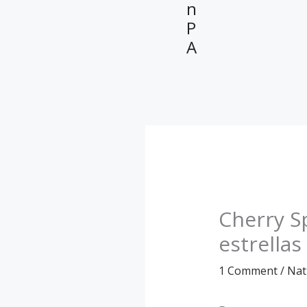
n
P
A
Cherry Sp
estrellas
1 Comment
/
Nat