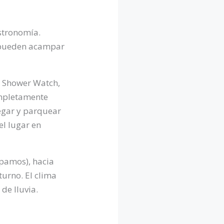
astronomía.
e pueden acampar
r Shower Watch,
completamente
legar y parquear
el lugar en
pamos), hacia
turno. El clima
de lluvia.