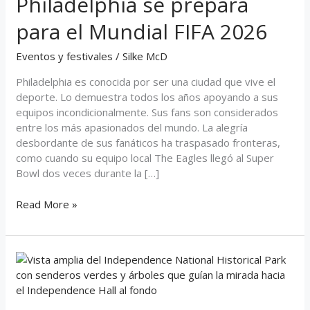
Philadelphia se prepara
se
prepara
para el Mundial FIFA 2026
para
el
Eventos y festivales
/
Silke McD
Mundial
FIFA
Philadelphia es conocida por ser una ciudad que vive el
2026
deporte. Lo demuestra todos los años apoyando a sus
equipos incondicionalmente. Sus fans son considerados
entre los más apasionados del mundo. La alegría
desbordante de sus fanáticos ha traspasado fronteras,
como cuando su equipo local The Eagles llegó al Super
Bowl dos veces durante la […]
Read More »
Independence
Hall
en
Philadelphia: