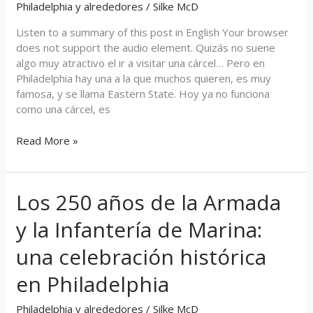
Philadelphia y alrededores
/
Silke McD
más
famosa
Listen to a summary of this post in English Your browser
de
does not support the audio element. Quizás no suene
Philadelphia
algo muy atractivo el ir a visitar una cárcel… Pero en
Philadelphia hay una a la que muchos quieren, es muy
famosa, y se llama Eastern State. Hoy ya no funciona
como una cárcel, es
Read More »
Los 250 años de la Armada
Los
250
y la Infantería de Marina:
años
de
una celebración histórica
la
Armada
en Philadelphia
y
la
Philadelphia y alrededores
/
Silke McD