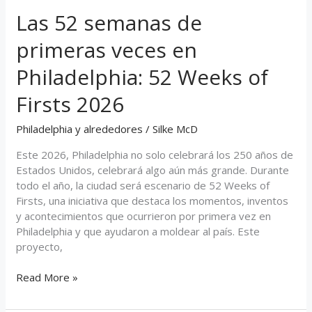
Las 52 semanas de
Las
52
primeras veces en
semanas
de
Philadelphia: 52 Weeks of
primeras
veces
Firsts 2026
en
Philadelphia:
Philadelphia y alrededores
/
Silke McD
52
Weeks
Este 2026, Philadelphia no solo celebrará los 250 años de
of
Estados Unidos, celebrará algo aún más grande. Durante
Firsts
todo el año, la ciudad será escenario de 52 Weeks of
2026
Firsts, una iniciativa que destaca los momentos, inventos
y acontecimientos que ocurrieron por primera vez en
Philadelphia y que ayudaron a moldear al país. Este
proyecto,
Read More »