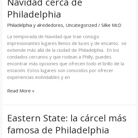
Navidad cerca de
luces
de
Philadelphia
Navidad
cerca
Philadelphia y alrededores
,
Uncategorized
/
Silke McD
de
Philadelphia
La temporada de Navidad que trae consigo
impresionantes lugares llenos de luces y de encanto. se
extiende más allá de la ciudad de Philadelphia. En los
condados cercanos y que rodean a Philly, puedes
encontrar más opciones que ofrecen todo el brillo de la
estación. Estos lugares son conocidos por ofrecer
experiencias inolvidables y en
Read More »
Eastern State: la cárcel más
Eastern
State:
famosa de Philadelphia
la
cárcel