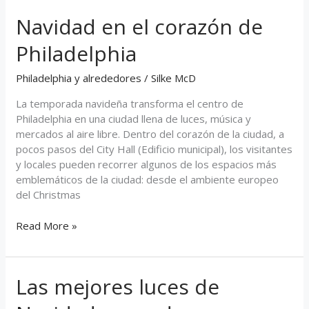
Navidad en el corazón de
Navidad
en
Philadelphia
el
corazón
Philadelphia y alrededores
/
Silke McD
de
Philadelphia
La temporada navideña transforma el centro de
Philadelphia en una ciudad llena de luces, música y
mercados al aire libre. Dentro del corazón de la ciudad, a
pocos pasos del City Hall (Edificio municipal), los visitantes
y locales pueden recorrer algunos de los espacios más
emblemáticos de la ciudad: desde el ambiente europeo
del Christmas
Read More »
Las mejores luces de
Las
mejores