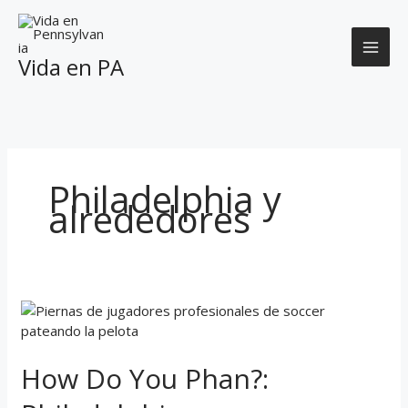
Skip
to
content
Vida en PA
Philadelphia y
alrededores
How
Do
You
How Do You Phan?:
Phan?:
Philadelphia