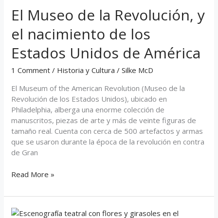
El Museo de la Revolución, y
la
Revolución,
el nacimiento de los
y
el
Estados Unidos de América
nacimiento
de
1 Comment
/
Historia y Cultura
/
Silke McD
los
Estados
El Museum of the American Revolution (Museo de la
Unidos
Revolución de los Estados Unidos), ubicado en
de
Philadelphia, alberga una enorme colección de
América
manuscritos, piezas de arte y más de veinte figuras de
tamaño real. Cuenta con cerca de 500 artefactos y armas
que se usaron durante la época de la revolución en contra
de Gran
Read More »
Philadelphia